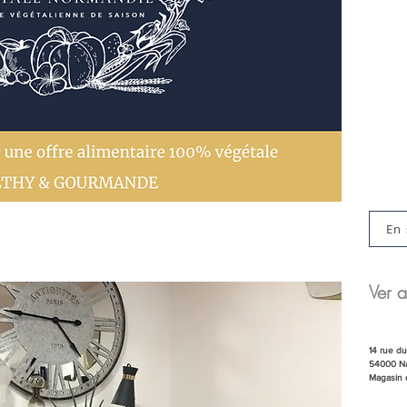
En 
Ver a
14 rue d
54000 N
Magasin 