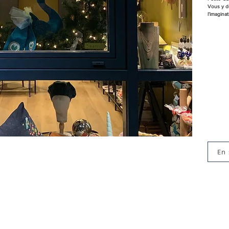
Vous y d
l’imaginat
En 