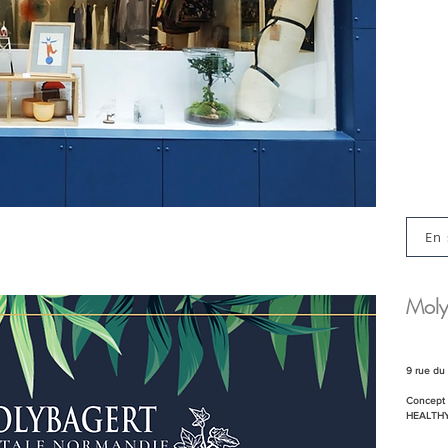
En 
Moly
9 rue du 
Concept s
HEALTH