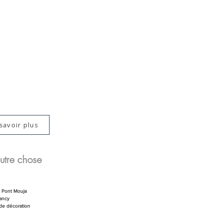
savoir plus
utre chose
u Pont Mouja
ancy
de décoration