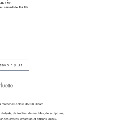
14h à 19h
au samedi de 11 à 19h
savoir plus
luette
u maréchal Leclerc, 35800 Dinard
 d'objets, de textiles, de meubles, de sculptures,
par des artistes, créateurs et artisans locaux.