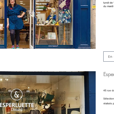
lundi de 
du mardi 
En 
Esper
45 rue d
Sélection
réalisés 