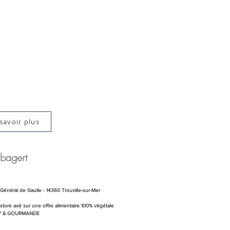
savoir plus
bagert
Général de Gaulle - 14360 Trouville-sur-Mer
tore axé sur une offre alimentaire 100% végétale
Y & GOURMANDE