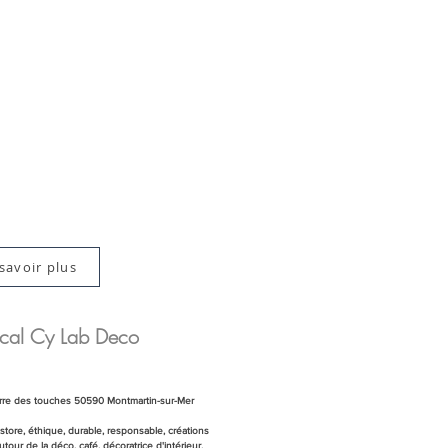
savoir plus
ocal Cy Lab Deco
erre des touches 50590 Montmartin-sur-Mer
tore, éthique, durable, responsable, créations
autour de la déco, café, décoratrice d'intérieur.