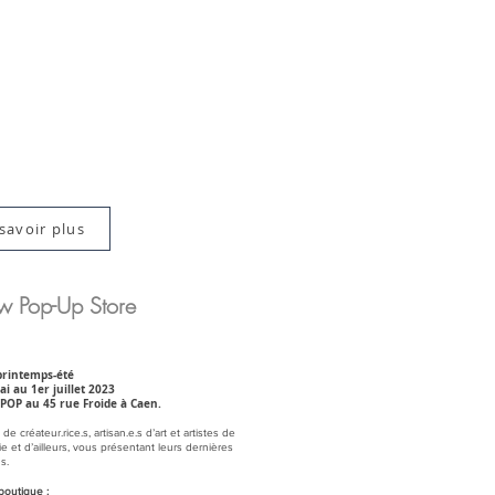
savoir plus
ow Pop-Up Store
printemps-été
i au 1er juillet 2023
POP au 45 rue Froide à Caen.
de créateur.rice.s, artisan.e.s d’art et artistes de
 et d’ailleurs, vous présentant leurs dernières
s.
boutique :