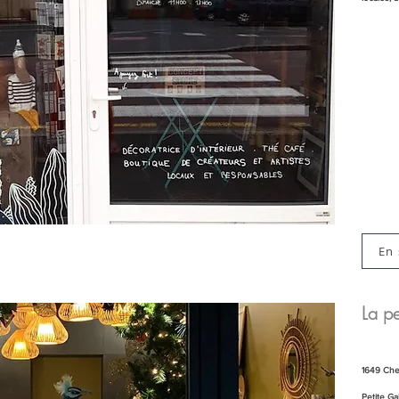
En 
La pe
1649 Che
Petite Ga