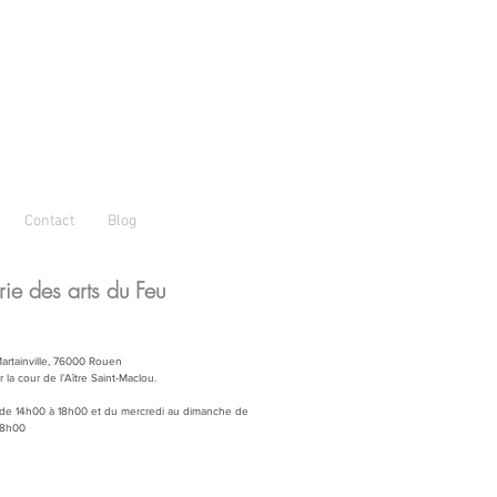
Contact
Blog
ie des arts du Feu
artainville, 76000 Rouen
 la cour de l’Aître Saint-Maclou.
 de 14h00 à 18h00 et du mercredi au dimanche de
18h00