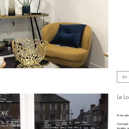
En 
Le L
8 rue pi
Concept s
locales, 