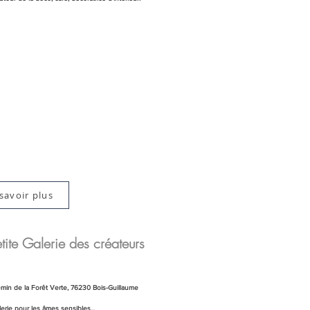
savoir plus
tite Galerie des créateurs
min de la Forêt Verte, 76230 Bois-Guillaume
lerie pour les âmes sensibles...