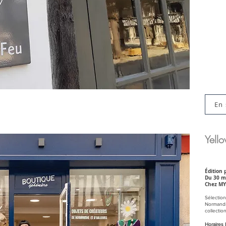
En 
Yell
Édition 
Du 30 ma
Chez MY
Sélection 
Normandie
collection
Horaires 