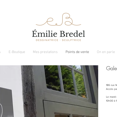
s
E-Boutique
Mes prestations
Points de vente
On en parle
Galer
186 rue M
Accès par
Le mardi
10h00 à 